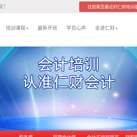
业！
找到离您最近的仁财培
培训课程
最新开班
学员心声
走进仁财